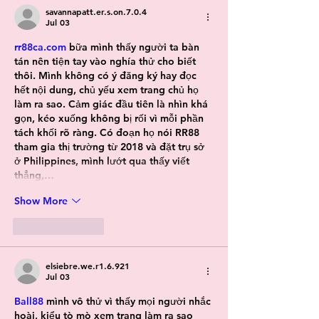
savannapatt.er.s.on.7.0.4
Jul 03
rr88ca.com
 bữa mình thấy người ta bàn 
tán nên tiện tay vào nghía thử cho biết 
thôi. Mình không có ý đăng ký hay đọc 
hết nội dung, chủ yếu xem trang chủ họ 
làm ra sao. Cảm giác đầu tiên là nhìn khá 
gọn, kéo xuống không bị rối vì mỗi phần 
tách khối rõ ràng. Có đoạn họ nói RR88 
tham gia thị trường từ 2018 và đặt trụ sở 
ở Philippines, mình lướt qua thấy viết 
thẳng,…
Show More
Like
Reply
elsiebre.we.r1.6.921
Jul 03
Ball88
 mình vô thử vì thấy mọi người nhắc 
hoài, kiểu tò mò xem trang làm ra sao 