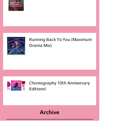
Running Back To You (Maximum
Drama Mix)
Choreography 10th Anniversary
Editions!
Archive
July 2026
(3)
3 posts
June 2026
(6)
6 posts