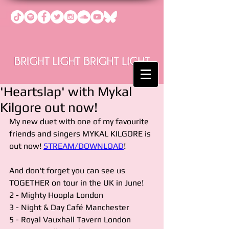
'Heartslap' with Mykal
Kilgore out now!
My new duet with one of my favourite 
friends and singers MYKAL KILGORE is 
out now! 
STREAM/DOWNLOAD
!
And don't forget you can see us 
TOGETHER on tour in the UK in June!
2 - Mighty Hoopla London
3 - Night & Day Café Manchester
5 - Royal Vauxhall Tavern London