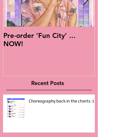
Pre-order 'Fun City' ...
Live Is Easy: 
NOW!
Album!
Recent Posts
Choreography back in the charts :)