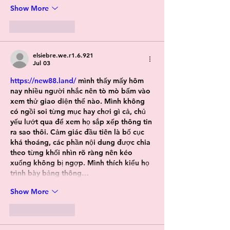
Show More
Like
Reply
elsiebre.we.r1.6.921
Jul 03
https://new88.land/
 mình thấy mấy hôm 
nay nhiều người nhắc nên tò mò bấm vào 
xem thử giao diện thế nào. Mình không 
có ngồi soi từng mục hay chơi gì cả, chủ 
yếu lướt qua để xem họ sắp xếp thông tin 
ra sao thôi. Cảm giác đầu tiên là bố cục 
khá thoáng, các phần nội dung được chia 
theo từng khối nhìn rõ ràng nên kéo 
xuống không bị ngợp. Mình thích kiểu họ 
trình bày bảng thông…
Show More
Like
Reply