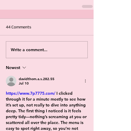
44 Comments
Write a comment...
Newest
davidthom.a.s.282.55
Jul 10
https://www.7p7775.com/
 I clicked 
through it for a minute mostly to see how 
it’s set up, not really to dive into anything 
deep. The first thing I noticed is it feels 
pretty tidy—nothing’s screaming at you or 
scattered all over the place. The menu is 
easy to spot right away, so you’re not 