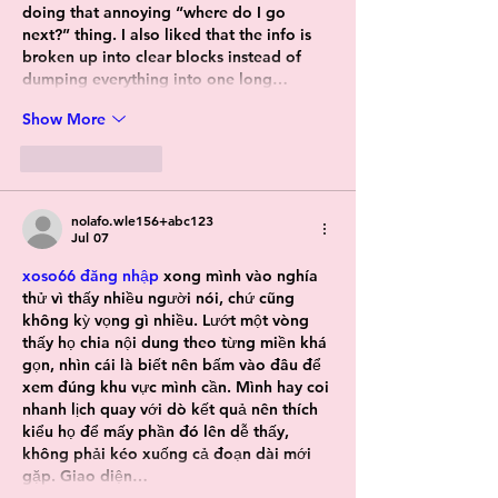
doing that annoying “where do I go 
next?” thing. I also liked that the info is 
broken up into clear blocks instead of 
dumping everything into one long…
Show More
Like
Reply
nolafo.wle156+abc123
Jul 07
xoso66 đăng nhập
 xong mình vào nghía 
thử vì thấy nhiều người nói, chứ cũng 
không kỳ vọng gì nhiều. Lướt một vòng 
thấy họ chia nội dung theo từng miền khá 
gọn, nhìn cái là biết nên bấm vào đâu để 
xem đúng khu vực mình cần. Mình hay coi 
nhanh lịch quay với dò kết quả nên thích 
kiểu họ để mấy phần đó lên dễ thấy, 
không phải kéo xuống cả đoạn dài mới 
gặp. Giao diện…